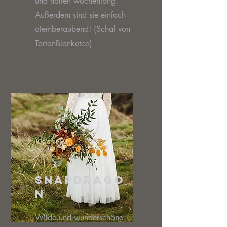
und halten wochenlang.
Außerdem sind sie einfach
atemberaubend! (Schal von
TartanBlanketco)
Snapdrago
n
Wilde und wunderschöne