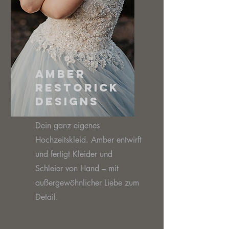
Amber
Restorick
Designs
Dein ganz eigenes
Hochzeitskleid. Amber entwirft
und fertigt Kleider und
Schleier von Hand – mit
außergewöhnlicher Liebe zum
Detail.