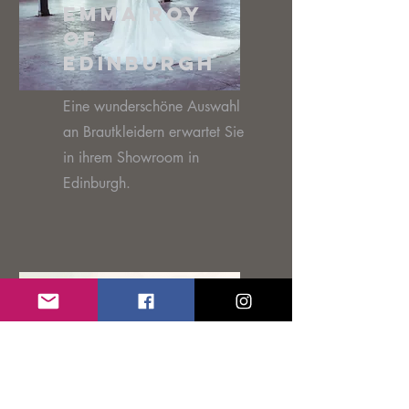
Emma Roy
of
Edinburgh
Eine wunderschöne Auswahl
an Brautkleidern erwartet Sie
in ihrem Showroom in
Edinburgh.