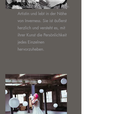
Andrea ist Make-up- und Hair-
Artistin und lebt in der Nähe
von Inverness. Sie ist äußerst
herzlich und versteht es, mit
ihrer Kunst die Persönlichkeit
jedes Einzelnen
hervorzuheben.