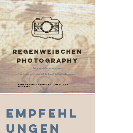
Regenweibchen
Photography
This is for wild hearted nature lovers.
-for the ones madly in love with the Scottish Highlands and each other -
Home
-
About
-
Weddings
-
Lifestyle
-
Packages
Empfehl
ungen