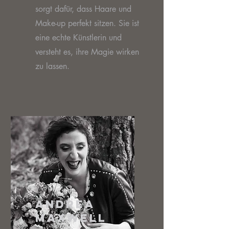
sorgt dafür, dass Haare und
Make-up perfekt sitzen. Sie ist
eine echte Künstlerin und
versteht es, ihre Magie wirken
zu lassen.
Andrea
Maxwell